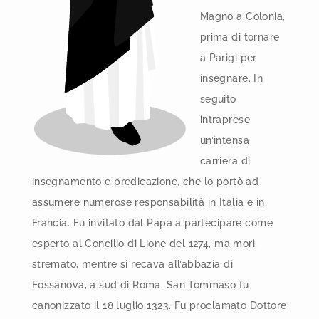
Magno a Colonia,
prima di tornare
a Parigi per
insegnare. In
seguito
intraprese
un’intensa
carriera di
insegnamento e predicazione, che lo portò ad
assumere numerose responsabilità in Italia e in
Francia. Fu invitato dal Papa a partecipare come
esperto al Concilio di Lione del 1274, ma morì,
stremato, mentre si recava all’abbazia di
Fossanova, a sud di Roma. San Tommaso fu
canonizzato il 18 luglio 1323. Fu proclamato Dottore